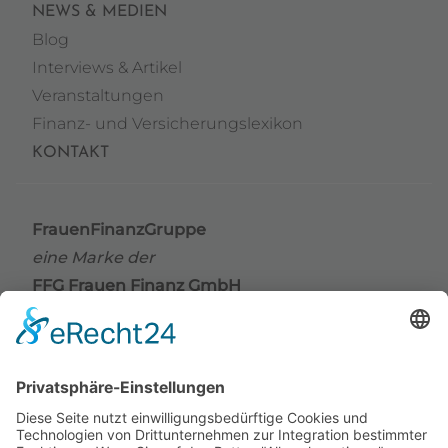
NEWS & MEDIEN
Blog
Interviews & Artikel
Veranstaltungen
Finanz- und Versicherungslexikon
KONTAKT
FrauenFinanzGruppe
eine Marke der
FFG Frauen Finanz GmbH
Grindelallee 176
20144 Hamburg
Telefon
+49 (0) 40 / 41 42 66 67
Telefax +49 (0) 40 / 41 42 66 68
E-Mail
info@frauenfinanzgruppe.de