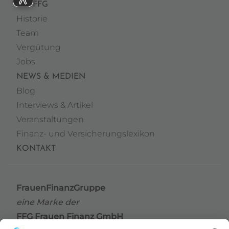
DIE FFG
Historie
Team
Vergütung
Jobs
NEWS & MEDIEN
Blog
Interviews & Artikel
Veranstaltungen
Finanz- und Versicherungslexikon
KONTAKT
FrauenFinanzGruppe
eine Marke der
FFG Frauen Finanz GmbH