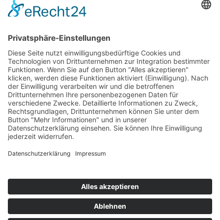
Grindelallee 176
20144 Hamburg
Telefon
+49 (0) 40 / 41 42 66 67
Telefax +49 (0) 40 / 41 42 66 68
E-Mail
info@frauenfinanzgruppe.de
Internet
www.frauenfinanzgruppe.de
Öffnungszeiten
Mo - Do 10:00 - 18:00 Uhr
Fr 10:00 - 16:00 Uhr
Beratung nur nach Terminvereinbarung.
IMPRESSUM
DATENSCHUTZ