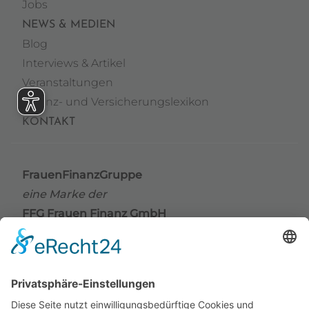
Jobs
NEWS & MEDIEN
Blog
Interviews & Artikel
Veranstaltungen
Finanz- und Versicherungslexikon
KONTAKT
FrauenFinanzGruppe
eine Marke der
FFG Frauen Finanz GmbH
Grindelallee 176
20144 Hamburg
Telefon
+49 (0) 40 / 41 42 66 67
Telefax +49 (0) 40 / 41 42 66 68