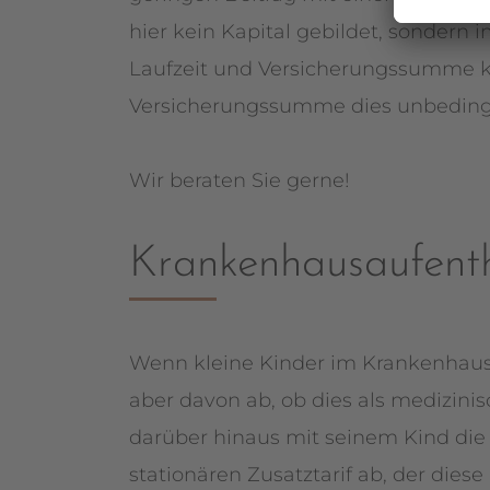
hier kein Kapital gebildet, sondern 
Laufzeit und Versicherungssumme kön
Versicherungssumme dies unbedingt
Wir beraten Sie gerne!
Krankenhausaufenth
Wenn kleine Kinder im Krankenhaus
aber davon ab, ob dies als medizin
darüber hinaus mit seinem Kind die
stationären Zusatztarif ab, der diese