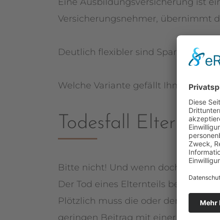
Eine Ausbildungsversicherung ist ei
Versicherungsnehmer, übernimmt der
Deutlich flexibler sind Sparpläne, z
Welche Variante gefällt Ihnen besse
Todesfall Eltern
Bitte nicht! Und wenn doch?
Der Tod eines Elternteils bedeutet f
Plötzlich muss die oder der Hinterbl
geringen Beitrag mit einer Risiko-