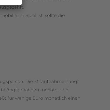
ausgezahlt.
ilie im Spiel ist, sollte die
zugsperson. Die Mitaufnahme hängt
 unabhängig machen möchte, und
eßt für wenige Euro monatlich einen