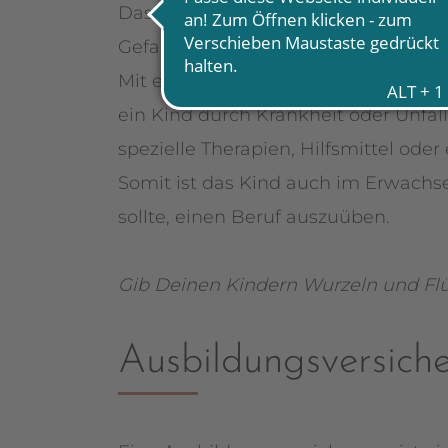
Das Leben nimmt manchmal unerwart
Gefahren noch nicht so gut einschät
Mit einer privaten Kinder­invalidität
ein Kind durch Krankheit oder Unfall
spezielle Therapien, Hilfsmittel od
Somit ist das Kind auch im Erwachse
sollte, einen Beruf auszuüben.
Gib Deinen Kindern Wurzeln und Flü
Ausbildungsversich