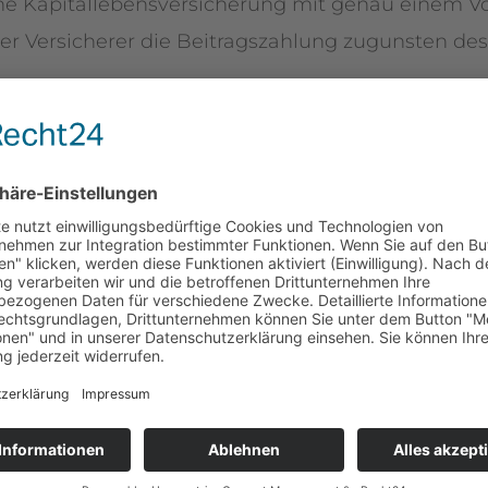
ne Kapitallebensversicherung mit genau einem Vort
 Versicherer die Beitragszahlung zugunsten des
.B. zugunsten von Fonds oder ETFs, gerne auch in 
r?
ür die Familie einen herben Verlust und oftmals au
iebene allein für alle Verpflichtungen aufkommen. 
Lebensversicherung abdecken. Im Unterschied zur 