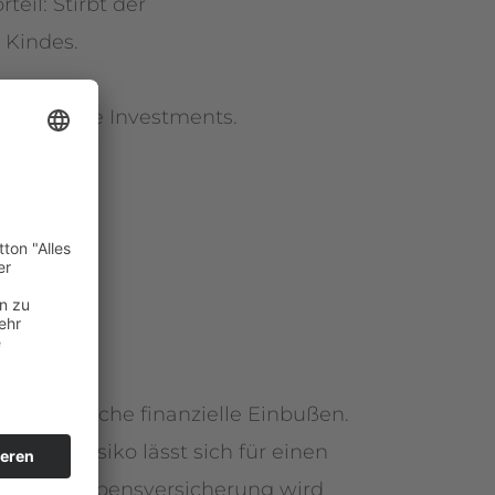
eil: Stirbt der
 Kindes.
nachhaltige Investments.
ch erhebliche finanzielle Einbußen.
Dieses Risiko lässt sich für einen
Kapital-Lebensversicherung wird