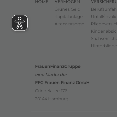
HOME
VERMÖGEN
VERSICHER
Grünes Geld
Berufsunfäh
Kapitalanlage
Unfall/Invalid
Altersvorsorge
Pflegeversi
Kinder absi
Sachversic
Hinterblieb
FrauenFinanzGruppe
eine Marke der
FFG Frauen Finanz GmbH
Grindelallee 176
20144 Hamburg