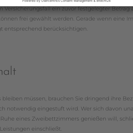
im Versicherungsfall ein zuvor festgelegter Betrag 
nen frei gewählt werden. Gerade wenn eine Immob
 entsprechend berücksichtigen.
alt
 bleiben müssen, brauchen Sie dringend ihre Be
isch notwendig eingestuft wird. Wer sich davon
 Ruhe eines Zweibettzimmers genießen will, schli
 Leistungen einschließt.