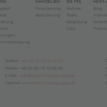
UNG
IMMOBILIEN
DIE FFG
NEWS 
igkeit
Finanzierung
Historie
Blog
ität
Absicherung
Team
Intervi
cherung
Vergütung
Verans
chern
Jobs
Finanz
herungen
enenversorgung
Telefon
+49 (0) 40 / 41 42 66 67
Telefax +49 (0) 40 / 41 42 66 68
M
E-Mail
info@frauenfinanzgruppe.de
F
Internet
www.frauenfinanzgruppe.de