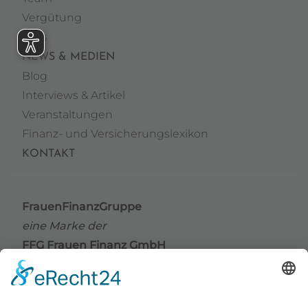
Vergütung
Jobs
NEWS & MEDIEN
Blog
Interviews & Artikel
Veranstaltungen
Finanz- und Versicherungslexikon
KONTAKT
FrauenFinanzGruppe
eine Marke der
FFG Frauen Finanz GmbH
Grindelallee 176
20144 Hamburg
Telefon
+49 (0) 40 / 41 42 66 67